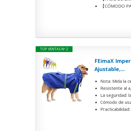
【CÓMODO PARA S
TOP VENTAS Nº 2
FEimaX Imper
Ajustable,...
Nota: Mida la c
Resistente al 
La seguridad: l
Cómodo de usar:
Practicabilidad