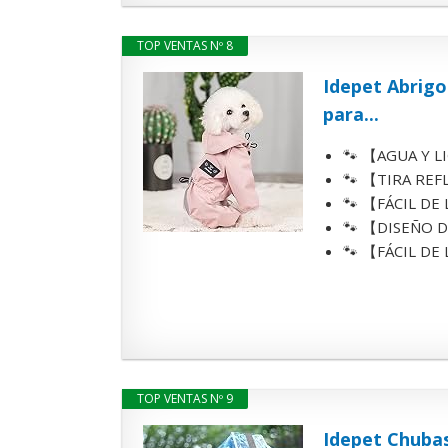
TOP VENTAS Nº 8
Idepet Abrigo
para...
🐾 【AGUA Y LIG
🐾 【TIRA REFLE
🐾 【FÁCIL DE LL
🐾 【DISEÑO DE
🐾 【FÁCIL DE L
TOP VENTAS Nº 9
Idepet Chuba