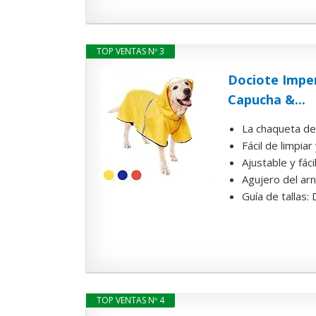
TOP VENTAS Nº 3
Dociote Imper
Capucha &...
La chaqueta de 
Fácil de limpia
Ajustable y fáci
Agujero del arn
Guía de tallas:
TOP VENTAS Nº 4