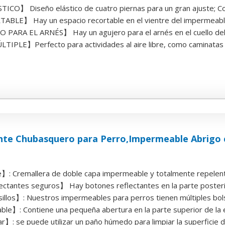
CO】 Diseño elástico de cuatro piernas para un gran ajuste; Con t
LE】 Hay un espacio recortable en el vientre del impermeable. 
ARA EL ARNÉS】 Hay un agujero para el arnés en el cuello del 
PLE】Perfecto para actividades al aire libre, como caminatas di
ante Chubasquero para Perro,Impermeable Abrigo 
 Cremallera de doble capa impermeable y totalmente repelente 
ctantes seguros】 Hay botones reflectantes en la parte posterior
illos】: Nuestros impermeables para perros tienen múltiples bolsil
le】: Contiene una pequeña abertura en la parte superior de la es
ar】: se puede utilizar un paño húmedo para limpiar la superficie de