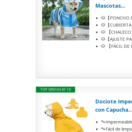
Mascotas...
🐶【PONCHO DE
🐶【CUBIERTA S
🐶 【CHALECO D
🐶【AJUSTE PAR
🐶 【FÁCIL DE L
TOP VENTAS Nº 10
Dociote Impe
con Capucha..
🐾Impermeable 
🐾Fácil de limp