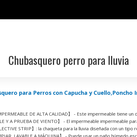
Chubasquero perro para lluvia
quero para Perros con Capucha y Cuello,Poncho 
ERMEABLE DE ALTA CALIDAD】 - Este impermeable tiene un dise
Y A PRUEBA DE VIENTO】 - El impermeable impermeable para pe
TIVE STRIP】: la chaqueta para la lluvia diseñada con un tipo re
IAR, LAVABLE A MÁQUINA】 - Puede usar un paño húmedo escurrid