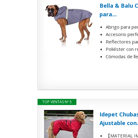
Bella & Balu 
para...
Abrigo para per
Accesorio perfe
Reflectores par
Poliéster con r
Cómodas de llev
TOP VENTAS Nº 5
Idepet Chubas
Ajustable con.
【MATERIAL IMP