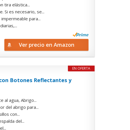
ira elástica...
Si es necesario, se...
impermeable para...
arias,...
Ver precio en Amazon
EN OFERTA
con Botones Reflectantes y
al agua, Abrigo...
 del abrigo para...
los con...
palda del...
l...