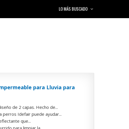
LO MÁS BUSCADO
Impermeable para Lluvia para
ño de 2 capas. Hecho de...
rros Idefair puede ayudar...
flectante que...
o para limpiar la...