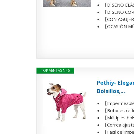
【DISEÑO ELÁSTI
【DISEÑO CORTAB
【CON AGUJERO P
【OCASIÓN MÚLTI
TOP VENTAS Nº 6
Pethiy- Eleg
Bolsillos,...
【Impermeable】:
【Botones refle
【Múltiples bols
【Correa ajustab
【Fácil de limpi