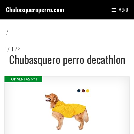
Saltar
Chubasqueroperro.com
MENÚ
al
contenido
','
' ); } ?>
Chubasquero perro decathlon
TOP VENTAS Nº 1