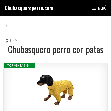
Saltar
Chubasqueroperro.com
MENÚ
al
contenido
','
' ); } ?>
Chubasquero perro con patas
TOP VENTAS Nº 1