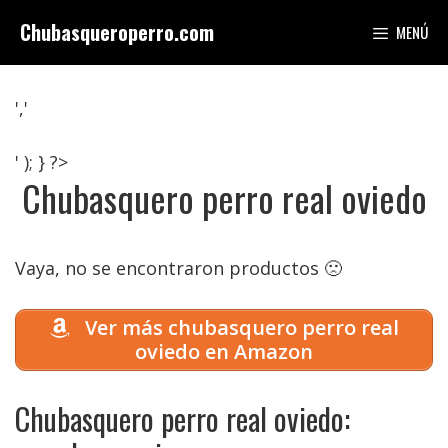
Saltar
Chubasqueroperro.com
MENÚ
al
contenido
','
' ); } ?>
Chubasquero perro real oviedo
Vaya, no se encontraron productos 🙁
Ver más chubasquero perro real
oviedo en Amazon
Chubasquero perro real oviedo: