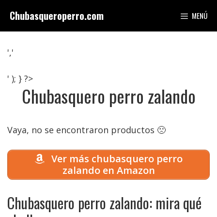
Saltar
Chubasqueroperro.com
MENÚ
al
contenido
','
' ); } ?>
Chubasquero perro zalando
Vaya, no se encontraron productos 🙁
Ver más chubasquero perro
zalando en Amazon
Chubasquero perro zalando: mira qué