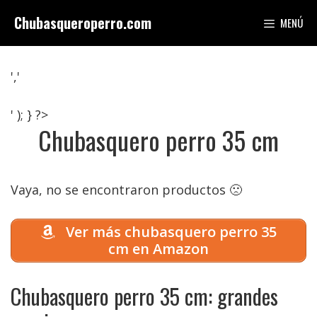
Saltar
Chubasqueroperro.com
MENÚ
al
contenido
','
' ); } ?>
Chubasquero perro 35 cm
Vaya, no se encontraron productos 🙁
Ver más chubasquero perro 35
cm en Amazon
Chubasquero perro 35 cm: grandes