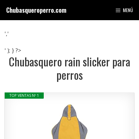
Saltar
Chubasqueroperro.com
MENÚ
al
contenido
','
' ); } ?>
Chubasquero rain slicker para
perros
TOP VENTAS Nº 1