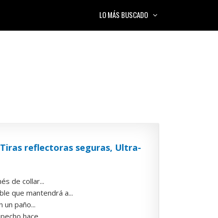
LO MÁS BUSCADO
iras reflectoras seguras, Ultra-
s de collar...
ble que mantendrá a...
n un paño...
 pecho hace...