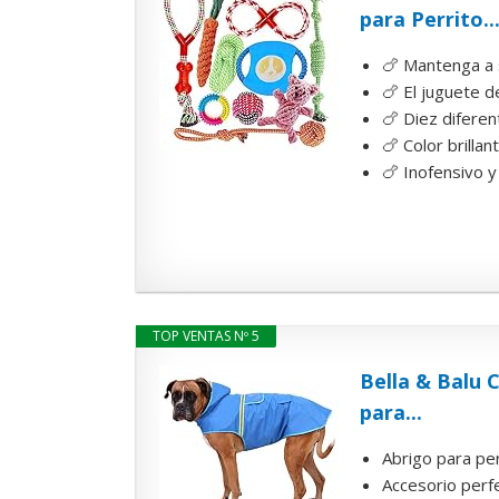
para Perrito..
🍗 Mantenga a s
🍗 El juguete 
🍗 Diez diferen
🍗 Color brilla
🍗 Inofensivo y
TOP VENTAS Nº 5
Bella & Balu 
para...
Abrigo para per
Accesorio perfe