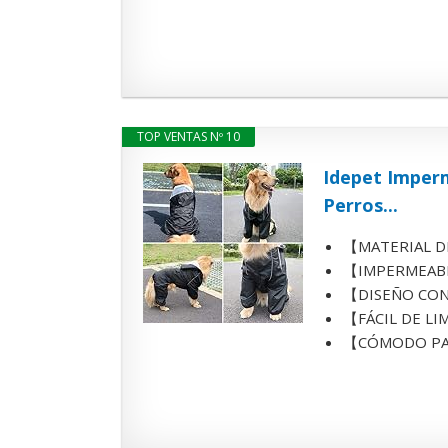
TOP VENTAS Nº 10
Idepet Imperm
Perros...
【MATERIAL DE 
【IMPERMEABLE 
【DISEÑO CON ES
【FÁCIL DE LIMP
【CÓMODO PARA S