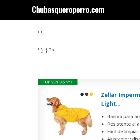
Saltar
Chubasqueroperro.com
al
contenido
','
' ); } ?>
TOP VENTAS Nº 1
Zellar Imperm
Light...
Ranura para arn
Resistente al a
Fácil de limpia
Ajustable y dise