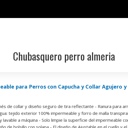
Chubasquero perro almeria
eable para Perros con Capucha y Collar Agujero y T
és de collar y diseño seguro de tira reflectante - Ranura para arné
gua: tejido exterior 100% impermeable y forro de malla transpira
r y lavable a máquina - Solo limpie la superficie del impermeable co
ño de bolsillo con solapa - El diseño de Ajustable en el cuello y el