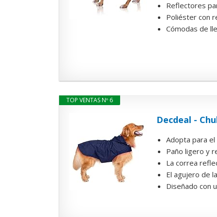
Reflectores par
Poliéster con r
Cómodas de llev
TOP VENTAS Nº 6
Decdeal - Chu
Adopta para el d
Paño ligero y r
La correa reflec
El agujero de l
Diseñado con un