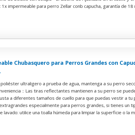
 1x impermeable para perro Zellar conb capucha, garantía de 18 m
able Chubasquero para Perros Grandes con Capuch
.
poliéster ultraligero a prueba de agua, mantenga a su perro seco y
veniencia：Las tiras reflectantes mantienen a su perro se puede v
justa a diferentes tamaños de cuello para que puedas vestir a tu p
 extragrandes especialmente para perros grandes, si tienes un ti
 lavado: utilice una toalla húmeda para limpiar la superficie o la m