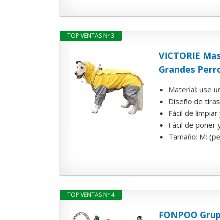
TOP VENTAS Nº 3
VICTORIE Mas
Grandes Perro
Material: use u
Diseño de tiras
Fácil de limpia
Fácil de poner y
Tamaño: M: (pec
TOP VENTAS Nº 4
FONPOO Grupo