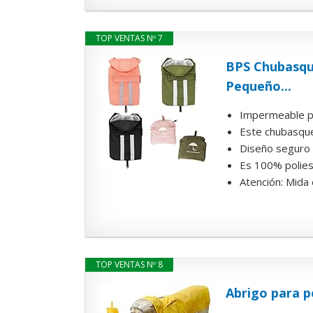
TOP VENTAS Nº 7
BPS Chubasqu
Pequeño...
Impermeable par
Este chubasquer
Diseño seguro d
Es 100% poliest
Atención: Mida 
TOP VENTAS Nº 8
Abrigo para pe