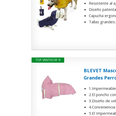
Resistente al a
Diseño patenta
Capucha ergonóm
Tallas grandes:
TOP VENTAS Nº 9
BLEVET Masco
Grandes Perro
1.Impermeable, 
2.El poncho co
3.Diseño de vel
4.Conveniencia:
5.El Impermeabl