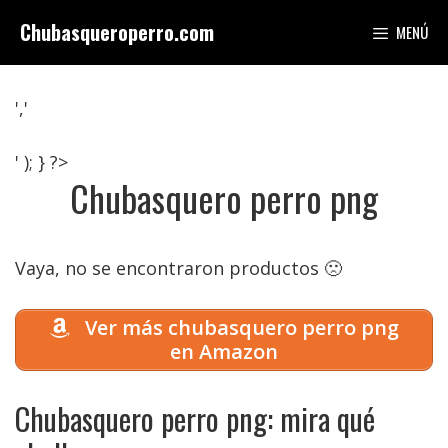
Saltar
Chubasqueroperro.com
MENÚ
al
contenido
','
' ); } ?>
Chubasquero perro png
Vaya, no se encontraron productos 🙁
Ver más chubasquero perro png
en Amazon
Chubasquero perro png: mira qué