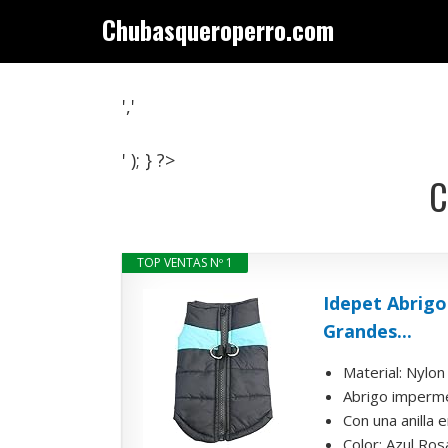
Saltar
Chubasqueroperro.com
al
contenido
','
' ); } ?>
C
TOP VENTAS Nº 1
Idepet Abrigo
Grandes...
Material: Nylon 
Abrigo imperme
Con una anilla 
Color: Azul Rosa