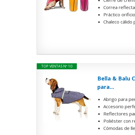
Cierre de crema
Correa reflecta
Práctico orifici
Chaleco cálido 
TOP VENTAS Nº 10
Bella & Balu 
para...
Abrigo para per
Accesorio perfe
Reflectores par
Poliéster con r
Cómodas de llev