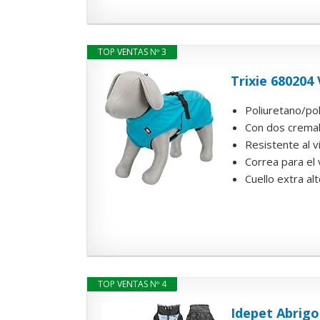
TOP VENTAS Nº 3
Trixie 680204
Poliuretano/pol
Con dos cremal
Resistente al v
Correa para el 
Cuello extra al
TOP VENTAS Nº 4
Idepet Abrigo