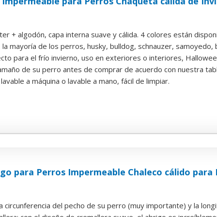
 Impermeable para Perros Chaqueta cálida de Inv
ster + algodón, capa interna suave y cálida. 4 colores están dispon
la mayoría de los perros, husky, bulldog, schnauzer, samoyedo, be
to para el frío invierno, uso en exteriores o interiores, Halloween,
tamaño de su perro antes de comprar de acuerdo con nuestra tabla
: lavable a máquina o lavable a mano, fácil de limpiar.
go para Perros Impermeable Chaleco cálido para 
 circunferencia del pecho de su perro (muy importante) y la longit