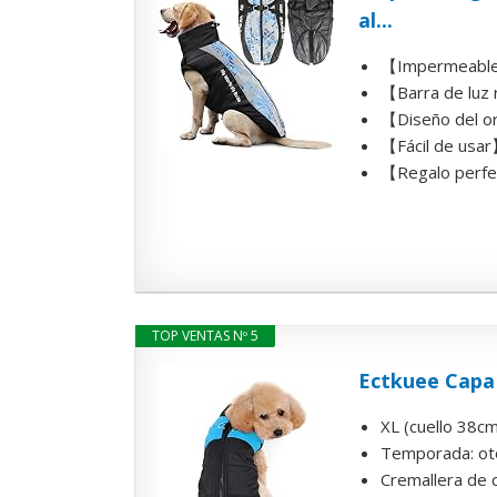
al...
【Impermeable y
【Barra de luz r
【Diseño del or
【Fácil de usar
【Regalo perfec
TOP VENTAS Nº 5
Ectkuee Capa 
XL (cuello 38c
Temporada: oto
Cremallera de c