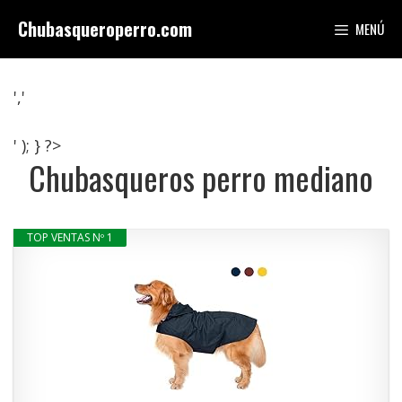
Saltar
Chubasqueroperro.com
MENÚ
al
contenido
','
' ); } ?>
Chubasqueros perro mediano
TOP VENTAS Nº 1