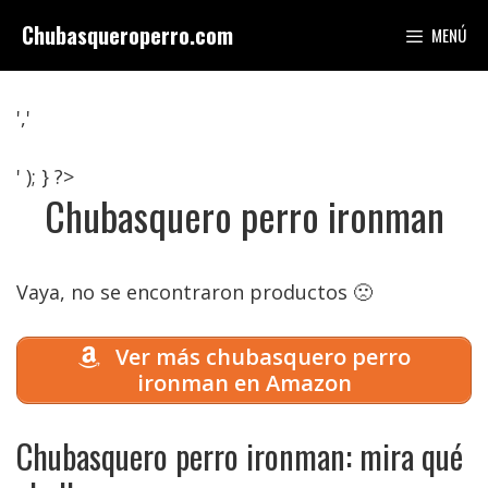
Saltar
Chubasqueroperro.com
MENÚ
al
contenido
','
' ); } ?>
Chubasquero perro ironman
Vaya, no se encontraron productos 🙁
Ver más chubasquero perro
ironman en Amazon
Chubasquero perro ironman: mira qué