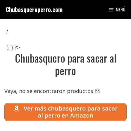
Saltar
Chubasqueroperro.com
MENÚ
al
contenido
','
' ); } ?>
Chubasquero para sacar al
perro
Vaya, no se encontraron productos 🙁
Ver más chubasquero para sacar
al perro en Amazon