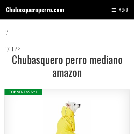
Saltar
Chubasqueroperro.com
MENÚ
al
contenido
','
' ); } ?>
Chubasquero perro mediano
amazon
TOP VENTAS Nº 1