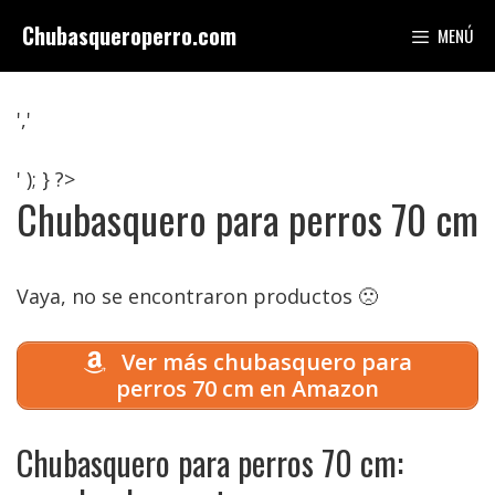
Saltar
Chubasqueroperro.com
MENÚ
al
contenido
','
' ); } ?>
Chubasquero para perros 70 cm
Vaya, no se encontraron productos 🙁
Ver más chubasquero para
perros 70 cm en Amazon
Chubasquero para perros 70 cm: