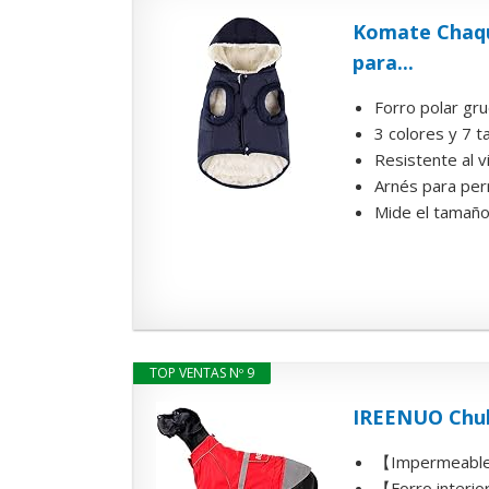
Komate Chaque
para...
Forro polar gru
3 colores y 7 
Resistente al v
Arnés para perr
Mide el tamaño 
TOP VENTAS Nº 9
IREENUO Chub
【Impermeable y
【Forro interior