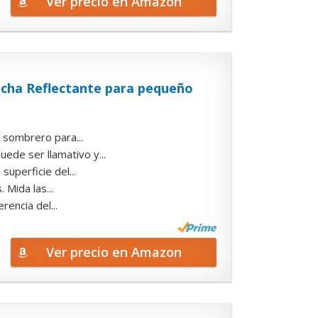
Ver precio en Amazon
cha Reflectante para pequeño
 sombrero para...
ede ser llamativo y...
uperficie del...
 Mida las...
encia del...
Ver precio en Amazon