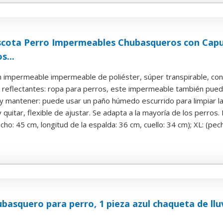
cota Perro Impermeables Chubasqueros con Capu
s...
n impermeable impermeable de poliéster, súper transpirable, con 
 reflectantes: ropa para perros, este impermeable también puede 
r y mantener: puede usar un paño húmedo escurrido para limpiar la s
 quitar, flexible de ajustar. Se adapta a la mayoría de los perros. 
ho: 45 cm, longitud de la espalda: 36 cm, cuello: 34 cm); XL: (pech
squero para perro, 1 pieza azul chaqueta de lluvi