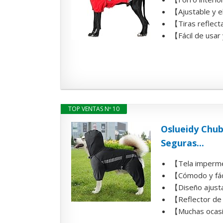
【Ajustable y el
【Tiras reflecta
【Fácil de usar
TOP VENTAS Nº 10
Oslueidy Chub
Seguras...
【Tela impermea
【Cómodo y fáci
【Diseño ajustab
【Reflector de s
【Muchas ocasio