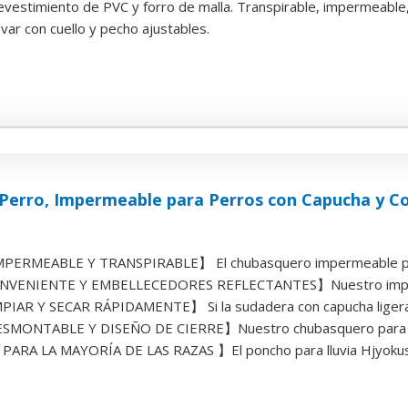
evestimiento de PVC y forro de malla. Transpirable, impermeable, 
ar con cuello y pecho ajustables.
erro, Impermeable para Perros con Capucha y Coll
ERMEABLE Y TRANSPIRABLE】 El chubasquero impermeable para
ENIENTE Y EMBELLECEDORES REFLECTANTES】Nuestro impermea
IAR Y SECAR RÁPIDAMENTE】 Si la sudadera con capucha ligera pa
ONTABLE Y DISEÑO DE CIERRE】Nuestro chubasquero para perr
RA LA MAYORÍA DE LAS RAZAS 】El poncho para lluvia Hjyokuso 