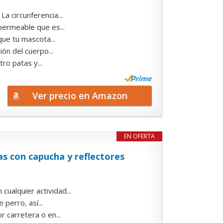
a circunferencia...
permeable que es...
que tu mascota...
ón del cuerpo...
ro patas y...
Ver precio en Amazon
EN OFERTA
s con capucha y reflectores
ualquier actividad...
 perro, así...
r carretera o en...