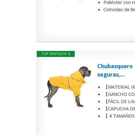
Poliéster con r
Cómodas de llev
TOP VENTAS Nº 6
Chubasquero P
seguras,...
【MATERIAL IMP
【GANCHO CONV
【FÁCIL DE LIMP
【CAPUCHA DESM
【 4 TAMAÑOS PA