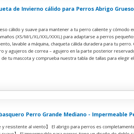
ta de Invierno cálido para Perros Abrigo Grueso 
eso cálido y suave para mantener a tu perro caliente y cómodo en 
tamaños (XS/M/L/XL/XXL/XXXL) para adaptarse a perros pequeño
iento, lavable a máquina, chaqueta cálida duradera para tu perro. 
o y agujeros de correa – agujero en la parte posterior reservado
de tu mascota y comprueba nuestra tabla de tallas para elegir el
asquero Perro Grande Mediano - Impermeable Per
 resistente al viento】 El abrigo para perros es completamente r
 suave】 El impermeable para perros tiene un diseño de doble capa