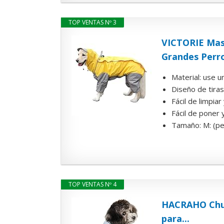
TOP VENTAS Nº 3
VICTORIE Mas
Grandes Perro
Material: use u
Diseño de tiras
Fácil de limpia
Fácil de poner y
Tamaño: M: (pec
TOP VENTAS Nº 4
HACRAHO Chuba
para...