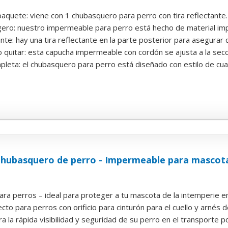
aquete: viene con 1 chubasquero para perro con tira reflectante. L
ligero: nuestro impermeable para perro está hecho de material im
nte: hay una tira reflectante en la parte posterior para asegurar 
o quitar: esta capucha impermeable con cordón se ajusta a la secci
leta: el chubasquero para perro está diseñado con estilo de cuat
Chubasquero de perro - Impermeable para mascota
a perros – ideal para proteger a tu mascota de la intemperie en c
cto para perros con orificio para cinturón para el cuello y arnés de
a la rápida visibilidad y seguridad de su perro en el transporte po