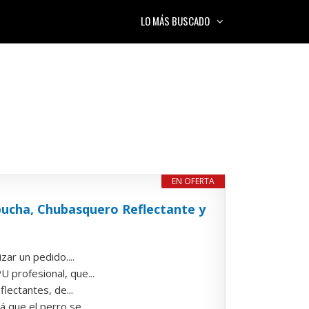
LO MÁS BUSCADO
EN OFERTA
ucha, Chubasquero Reflectante y
zar un pedido....
 profesional, que...
flectantes, de...
 que el perro se...