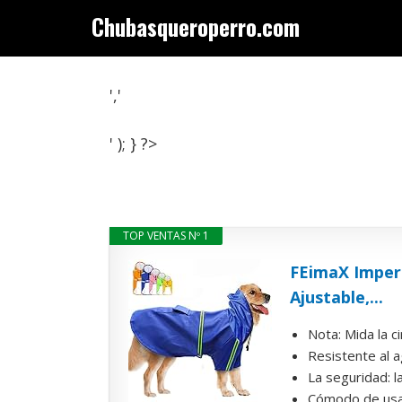
Saltar
Chubasqueroperro.com
al
contenido
','
' ); } ?>
TOP VENTAS Nº 1
FEimaX Imper
Ajustable,...
Nota: Mida la c
Resistente al 
La seguridad: l
Cómodo de usar: