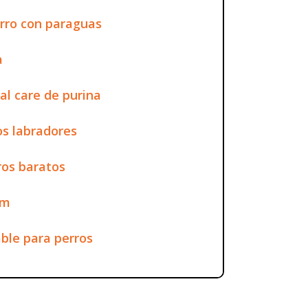
rro con paraguas
a
al care de purina
s labradores
os baratos
cm
le para perros