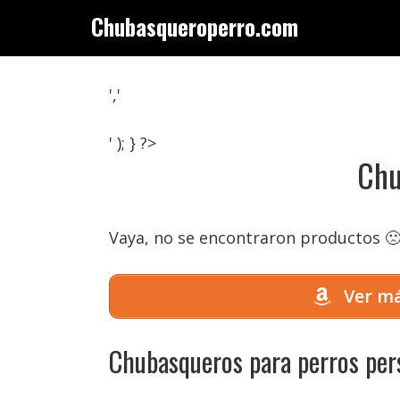
Saltar
Chubasqueroperro.com
al
contenido
','
' ); } ?>
Chu
Vaya, no se encontraron productos 
Ver má
Chubasqueros para perros per