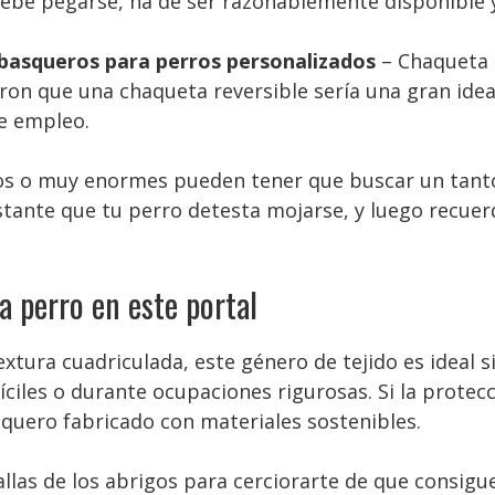
debe pegarse, ha de ser razonablemente disponible 
basqueros para perros personalizados
– Chaqueta d
on que una chaqueta reversible sería una gran ide
e empleo.
s o muy enormes pueden tener que buscar un tanto
astante que tu perro detesta mojarse, y luego recue
 perro en este portal
extura cuadriculada, este género de tejido es ideal 
fíciles o durante ocupaciones rigurosas. Si la prot
squero fabricado con materiales sostenibles.
llas de los abrigos para cerciorarte de que consigue