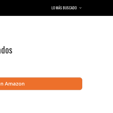
LO MÁS BUSCADO
ados
 en Amazon