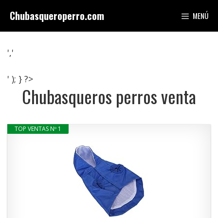
Saltar
Chubasqueroperro.com
MENÚ
al
contenido
','
' ); } ?>
Chubasqueros perros venta
TOP VENTAS Nº 1