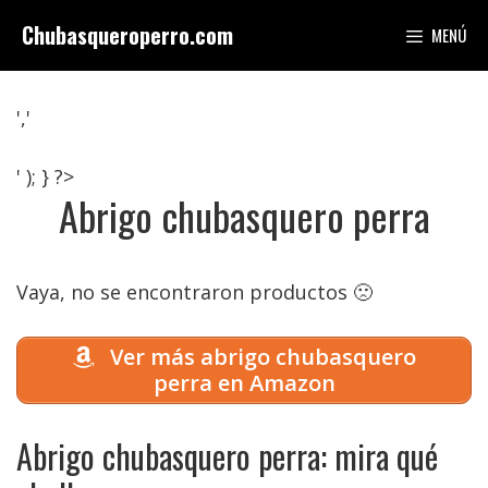
Saltar
Chubasqueroperro.com
MENÚ
al
contenido
','
' ); } ?>
Abrigo chubasquero perra
Vaya, no se encontraron productos 🙁
Ver más abrigo chubasquero
perra en Amazon
Abrigo chubasquero perra: mira qué