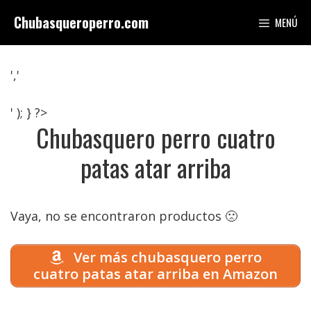
Saltar
Chubasqueroperro.com
MENÚ
al
contenido
','
' ); } ?>
Chubasquero perro cuatro
patas atar arriba
Vaya, no se encontraron productos 🙁
Ver más chubasquero perro
cuatro patas atar arriba en Amazon