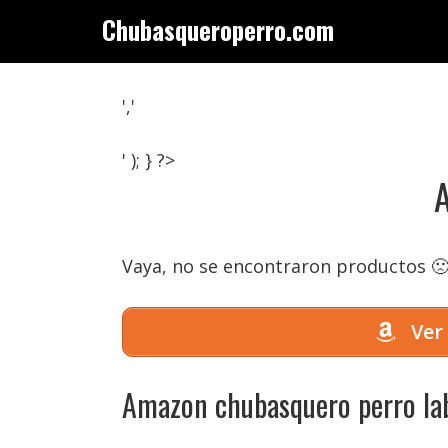
Saltar
Chubasqueroperro.com
al
contenido
','
' ); } ?>
Vaya, no se encontraron productos 
Ver
Amazon chubasquero perro lab