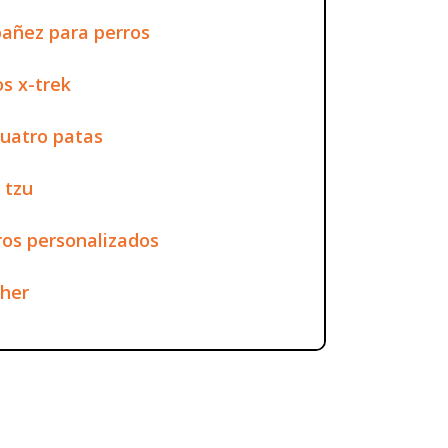
añez para perros
s x-trek
uatro patas
 tzu
os personalizados
cher