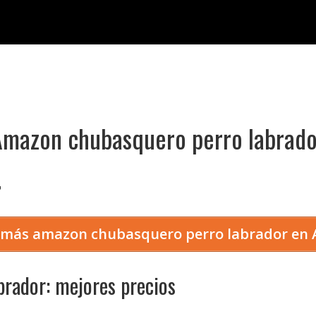
Amazon chubasquero perro labrado

 más amazon chubasquero perro labrador en
rador: mejores precios