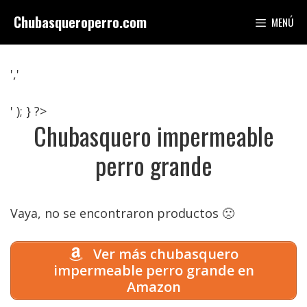
Saltar
Chubasqueroperro.com
MENÚ
al
contenido
','
' ); } ?>
Chubasquero impermeable
perro grande
Vaya, no se encontraron productos 🙁
Ver más chubasquero
impermeable perro grande en
Amazon