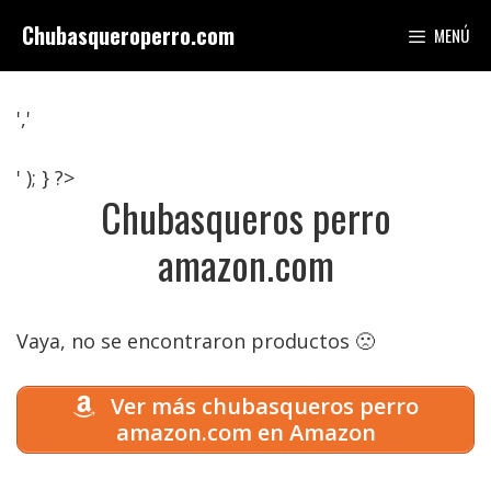
Saltar
Chubasqueroperro.com
MENÚ
al
contenido
','
' ); } ?>
Chubasqueros perro
amazon.com
Vaya, no se encontraron productos 🙁
Ver más chubasqueros perro
amazon.com en Amazon