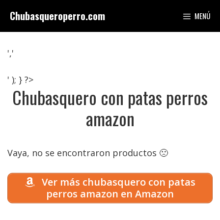
Saltar
Chubasqueroperro.com
MENÚ
al
contenido
','
' ); } ?>
Chubasquero con patas perros
amazon
Vaya, no se encontraron productos 🙁
Ver más chubasquero con patas
perros amazon en Amazon