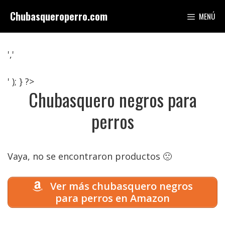
Saltar
Chubasqueroperro.com
MENÚ
al
contenido
','
' ); } ?>
Chubasquero negros para
perros
Vaya, no se encontraron productos 🙁
Ver más chubasquero negros
para perros en Amazon