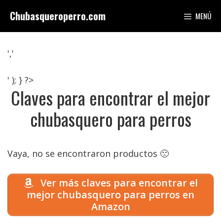
Saltar
Chubasqueroperro.com
MENÚ
al
contenido
','
' ); } ?>
Claves para encontrar el mejor
chubasquero para perros
Vaya, no se encontraron productos 🙁
Ver más claves para encontrar el
mejor chubasquero para perros en
Amazon