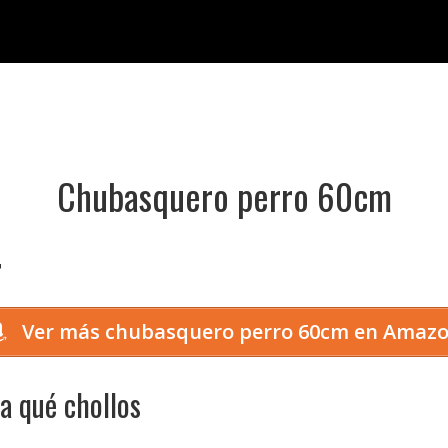
Chubasquero perro 60cm

Ver más chubasquero perro 60cm en Amaz
a qué chollos