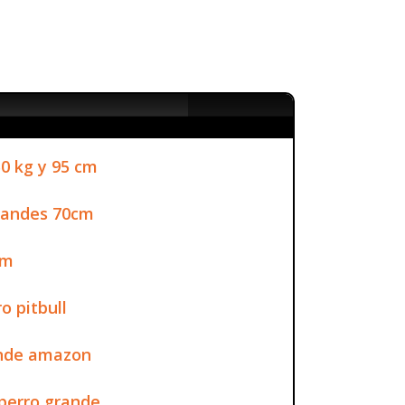
0 kg y 95 cm
randes 70cm
cm
o pitbull
ande amazon
perro grande