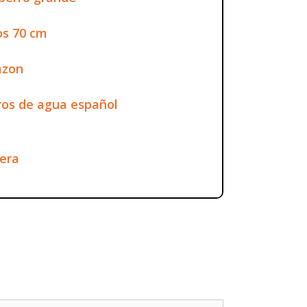
os 70 cm
azon
ros de agua español
era