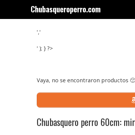
Saltar
Chubasqueroperro.com
al
contenido
','
' ); } ?>
Vaya, no se encontraron productos 
Chubasquero perro 60cm: mir