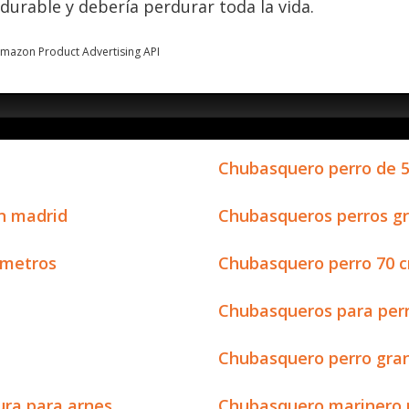
rable y debería perdurar toda la vida.
 Amazon Product Advertising API
Chubasquero perro de 5
n madrid
Chubasqueros perros g
imetros
Chubasquero perro 70 
Chubasqueros para perr
Chubasquero perro gr
ura para arnes
Chubasquero marinero 