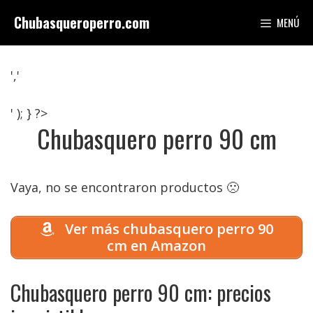
Saltar
Chubasqueroperro.com
MENÚ
al
contenido
','
' ); } ?>
Chubasquero perro 90 cm
Vaya, no se encontraron productos 🙁
Ver más chubasquero perro 90
cm en Amazon
Chubasquero perro 90 cm: precios