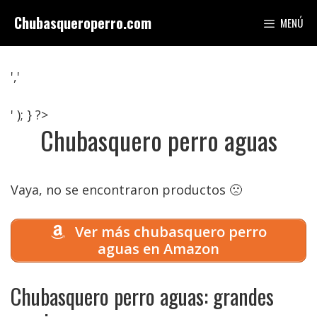
Saltar
Chubasqueroperro.com
MENÚ
al
contenido
','
' ); } ?>
Chubasquero perro aguas
Vaya, no se encontraron productos 🙁
Ver más chubasquero perro
aguas en Amazon
Chubasquero perro aguas: grandes