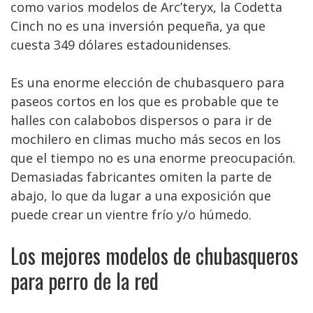
como varios modelos de Arc’teryx, la Codetta
Cinch no es una inversión pequeña, ya que
cuesta 349 dólares estadounidenses.
Es una enorme elección de chubasquero para
paseos cortos en los que es probable que te
halles con calabobos dispersos o para ir de
mochilero en climas mucho más secos en los
que el tiempo no es una enorme preocupación.
Demasiadas fabricantes omiten la parte de
abajo, lo que da lugar a una exposición que
puede crear un vientre frío y/o húmedo.
Los mejores modelos de chubasqueros
para perro de la red