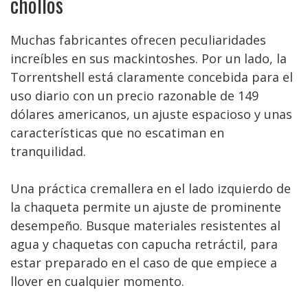
chollos
Muchas fabricantes ofrecen peculiaridades
increíbles en sus mackintoshes. Por un lado, la
Torrentshell está claramente concebida para el
uso diario con un precio razonable de 149
dólares americanos, un ajuste espacioso y unas
características que no escatiman en
tranquilidad.
Una práctica cremallera en el lado izquierdo de
la chaqueta permite un ajuste de prominente
desempeño. Busque materiales resistentes al
agua y chaquetas con capucha retráctil, para
estar preparado en el caso de que empiece a
llover en cualquier momento.