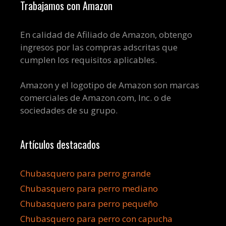
Trabajamos con Amazon
En calidad de Afiliado de Amazon, obtengo
ingresos por las compras adscritas que
cumplen los requisitos aplicables.
Amazon y el logotipo de Amazon son marcas
comerciales de Amazon.com, Inc. o de
sociedades de su grupo.
Artículos destacados
Chubasquero para perro grande
Chubasquero para perro mediano
Chubasquero para perro pequeño
Chubasquero para perro con capucha