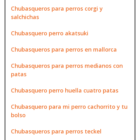
Chubasqueros para perros corgi y
salchichas
Chubasquero perro akatsuki
Chubasqueros para perros en mallorca
Chubasqueros para perros medianos con
patas
Chubasquero perro huella cuatro patas
Chubasquero para mi perro cachorrito y tu
bolso
Chubasqueros para perros teckel