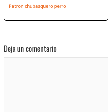
Patron chubasquero perro
Deja un comentario
Comentario