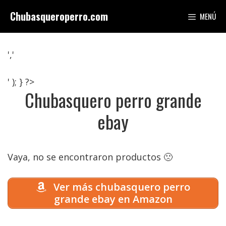
Saltar
Chubasqueroperro.com
MENÚ
al
contenido
','
' ); } ?>
Chubasquero perro grande
ebay
Vaya, no se encontraron productos 🙁
Ver más chubasquero perro
grande ebay en Amazon