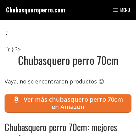
Saltar
Chubasqueroperro.com
MENÚ
al
contenido
','
' ); } ?>
Chubasquero perro 70cm
Vaya, no se encontraron productos 🙁
Ver más chubasquero perro 70cm
en Amazon
Chubasquero perro 70cm: mejores