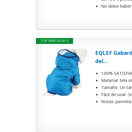
No debe haber 
TOP VENTAS Nº 2
EQLEF Gabardi
del...
100% SATISFAC
Material: tela
Tamaño: Un tam
Fácil de usar: S
Notas: permita