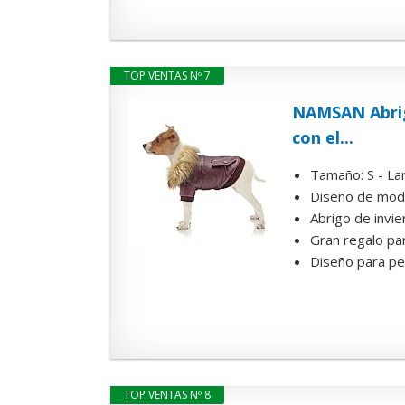
TOP VENTAS Nº 7
NAMSAN Abrig
con el...
Tamaño: S - Lar
Diseño de moda:
Abrigo de invie
Gran regalo par
Diseño para pe
TOP VENTAS Nº 8