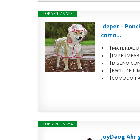
TOP VENTAS Nº 3
Idepet - Pon
como...
【MATERIAL DE 
【IMPERMEABLE】
【DISEÑO CON ES
【FÁCIL DE LIMP
【CÓMODO PARA
TOP VENTAS Nº 4
JoyDaog Abrig