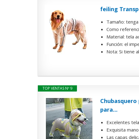
feiling Trans
Tamaño: tenga e
Como referencia
Material: tela 
Función: el imp
Nota: Si tiene
TOP VENTAS Nº 9
Chubasquero p
para...
Excelentes tel
Exquisita mano
Las capas delic