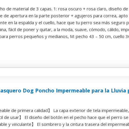
ho de material de 3 capas. 1: rosa oscuro + rosa claro, diseño de 
e de apertura en la parte posterior + agujeros para correa, apto p
nte en la espalda y el cuello, hace que tu perro sea más seguro por
na, fácil de poner y quitar, a la moda, suave, cómodo, cálido, imp
para perros pequeños y medianos, M: pecho 43 – 50 cm, cuello 36 
asquero Dog Poncho Impermeable para la Lluvia p
ble de primera calidad】 La capa exterior de tela impermeable, la
l de usar】 El diseño del botón en el pecho hace que el perro se 
le y vinculante】 El sombrero y la cintura trasera del impermeabl