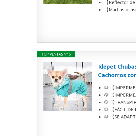
【Reflector de s
【Muchas ocasio
TOP VENTAS Nº 6
Idepet Chuba
Cachorros con
🐶 【IMPERMEAB
🐶 【IMPERMEAB
🐶 【TRANSPIRA
🐶 【FÁCIL DE 
🐶 【SE ADAPTA