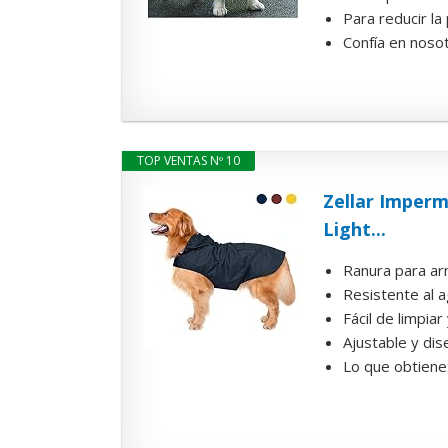
Para reducir la
Confía en nosot
TOP VENTAS Nº 10
Zellar Imperm
Light...
Ranura para arn
Resistente al a
Fácil de limpia
Ajustable y dise
Lo que obtiene: