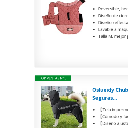
Reversible, hec
Diseño de cierr
Diseño reflecta
Lavable a máqui
Talla M, mejor 
TOP VENTAS Nº 5
Oslueidy Chub
Seguras...
【Tela impermea
【Cómodo y fáci
【Diseño ajustab