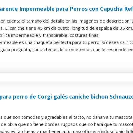
parente Impermeable para Perros con Capucha Ref
n cuenta el tamaño del detalle en las imágenes de descripción. E
, El caniche tiene 45 cm de busto, longitud de espalda de 35 cm, e
acrílica impermeable y transpirable, costuras finas.
ermeable es una chaqueta perfecta para tu perro. Si desea salir co
 alguna pregunta, contáctenos, le prometemos que le responderem
ara perro de Corgi galés caniche bichon Schnauz
as que son cómodas y agradables al tacto, no dañan a tu mascota
 de obra que no tiene bordes rugosos que no hará que tu masco
adas evitan fugas y mantienen a tu mascota seca incluso bajo la ll