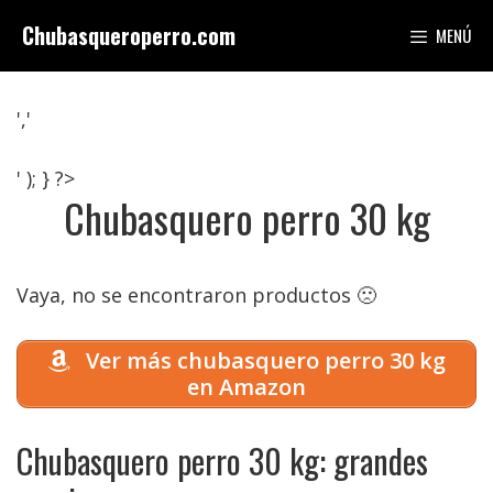
Saltar
Chubasqueroperro.com
MENÚ
al
contenido
','
' ); } ?>
Chubasquero perro 30 kg
Vaya, no se encontraron productos 🙁
Ver más chubasquero perro 30 kg
en Amazon
Chubasquero perro 30 kg: grandes