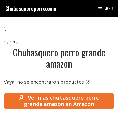
Saltar
Chubasqueroperro.com
MENÚ
al
contenido
','
' ); } ?>
Chubasquero perro grande
amazon
Vaya, no se encontraron productos 🙁
Ver más chubasquero perro
grande amazon en Amazon