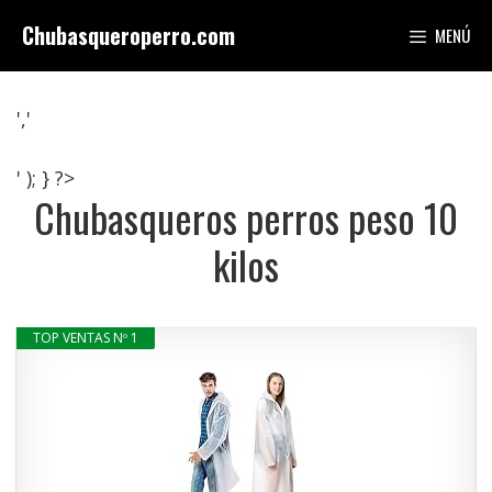
Saltar
Chubasqueroperro.com
MENÚ
al
contenido
','
' ); } ?>
Chubasqueros perros peso 10
kilos
TOP VENTAS Nº 1