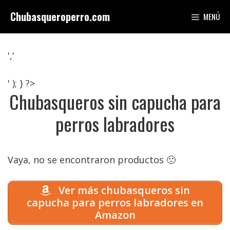
Saltar
Chubasqueroperro.com
MENÚ
al
contenido
','
' ); } ?>
Chubasqueros sin capucha para
perros labradores
Vaya, no se encontraron productos 🙁
Ver más chubasqueros sin
capucha para perros labradores en
Amazon