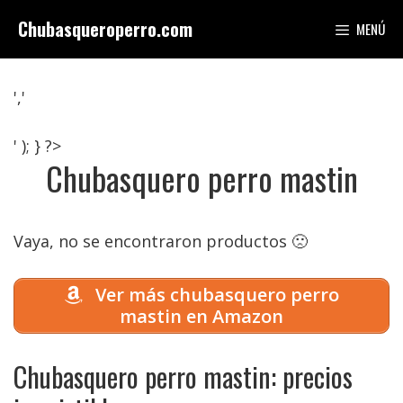
Saltar
Chubasqueroperro.com
MENÚ
al
contenido
','
' ); } ?>
Chubasquero perro mastin
Vaya, no se encontraron productos 🙁
Ver más chubasquero perro
mastin en Amazon
Chubasquero perro mastin: precios