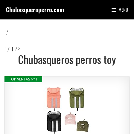
Saltar
Chubasqueroperro.com
MENÚ
al
contenido
','
' ); } ?>
Chubasqueros perros toy
TOP VENTAS Nº 1