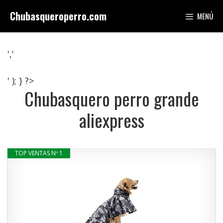
Saltar
Chubasqueroperro.com
MENÚ
al
contenido
','
' ); } ?>
Chubasquero perro grande
aliexpress
TOP VENTAS Nº 1