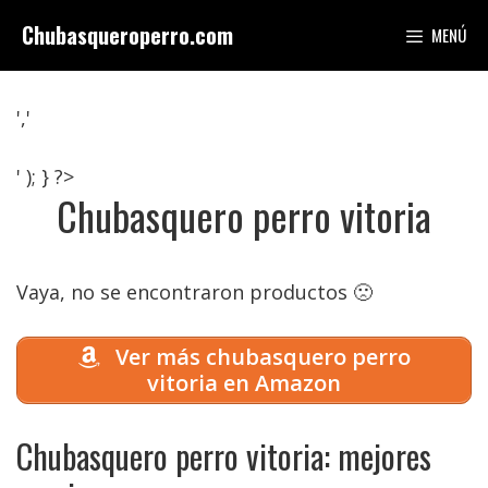
Saltar
Chubasqueroperro.com
MENÚ
al
contenido
','
' ); } ?>
Chubasquero perro vitoria
Vaya, no se encontraron productos 🙁
Ver más chubasquero perro
vitoria en Amazon
Chubasquero perro vitoria: mejores