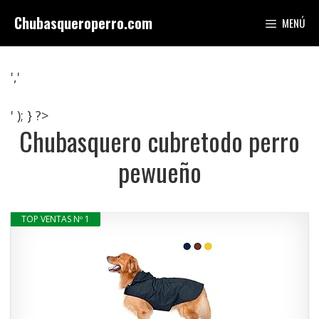
Saltar
Chubasqueroperro.com
MENÚ
al
contenido
','
' ); } ?>
Chubasquero cubretodo perro
pewueño
TOP VENTAS Nº 1