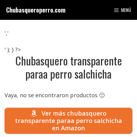
Saltar
Chubasqueroperro.com
MENÚ
al
contenido
','
' ); } ?>
Chubasquero transparente
paraa perro salchicha
Vaya, no se encontraron productos 🙁
Ver más chubasquero
transparente paraa perro salchicha
en Amazon