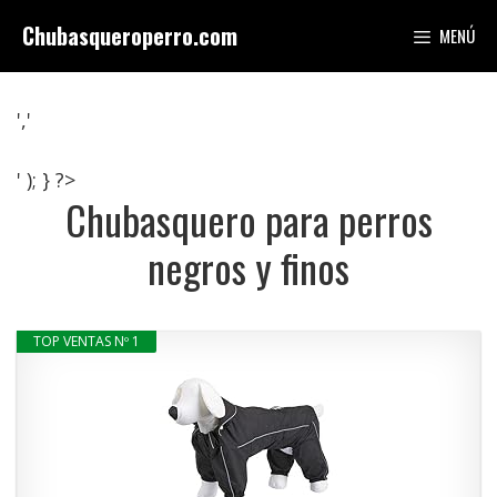
Saltar
Chubasqueroperro.com
MENÚ
al
contenido
','
' ); } ?>
Chubasquero para perros
negros y finos
TOP VENTAS Nº 1