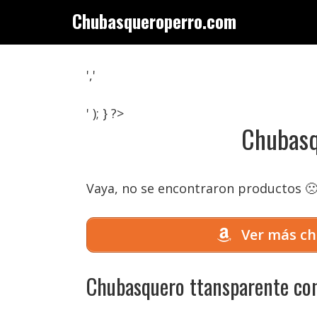
Saltar
Chubasqueroperro.com
al
contenido
','
' ); } ?>
Chubasq
Vaya, no se encontraron productos 
Ver más ch
Chubasquero ttansparente con