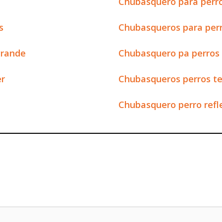
Chubasquero para perr
s
Chubasqueros para per
grande
Chubasquero pa perros
er
Chubasqueros perros t
Chubasquero perro refl