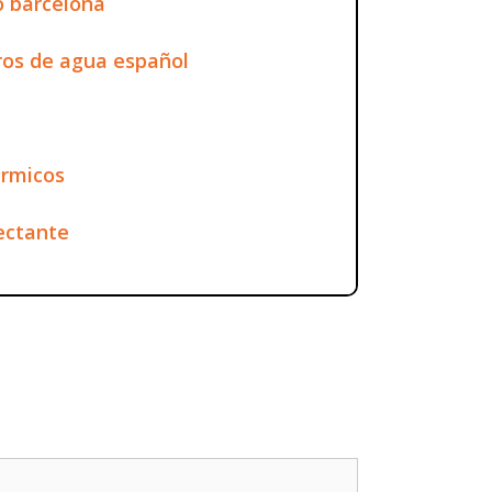
o barcelona
ros de agua español
ermicos
ectante