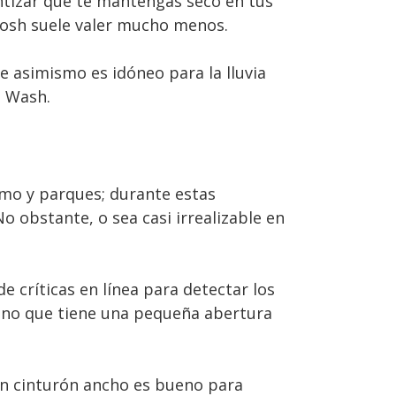
ntizar que te mantengas seco en tus
tosh suele valer mucho menos.
 asimismo es idóneo para la lluvia
h Wash.
smo y parques; durante estas
o obstante, o sea casi irrealizable en
críticas en línea para detectar los
ino que tiene una pequeña abertura
 Un cinturón ancho es bueno para