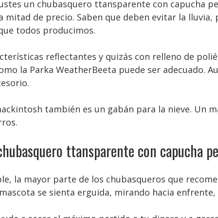
gustes un chubasquero ttansparente con capucha pe
 mitad de precio. Saben que deben evitar la lluvia,
n que todos producimos.
terísticas reflectantes y quizás con relleno de poli
como la Parka WeatherBeeta puede ser adecuado. Au
esorio.
mackintosh también es un gabán para la nieve. Un m
rros.
chubasquero ttansparente con capucha pe
ible, la mayor parte de los chubasqueros que recom
 mascota se sienta erguida, mirando hacia enfrente, c