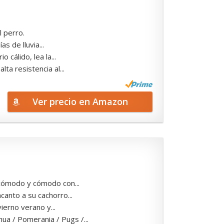
 perro.
s de lluvia...
cálido, lea la...
ta resistencia al...
Ver precio en Amazon
cómodo y cómodo con...
anto a su cachorro...
erno verano y...
a / Pomerania / Pugs /...