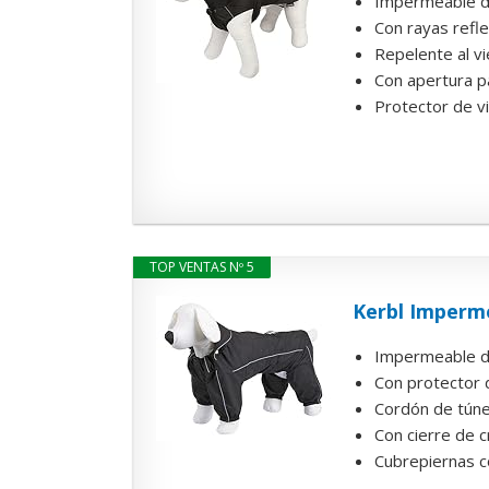
Impermeable du
Con rayas refl
Repelente al vi
Con apertura pa
Protector de vi
TOP VENTAS Nº 5
Kerbl Imperm
Impermeable dur
Con protector d
Cordón de túnel
Con cierre de c
Cubrepiernas c