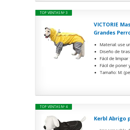
TOP VENTAS Nº 3
VICTORIE Mas
Grandes Perro
Material: use u
Diseño de tiras
Fácil de limpia
Fácil de poner y
Tamaño: M: (pec
TOP VENTAS Nº 4
Kerbl Abrigo 