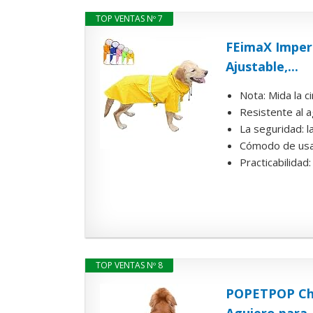
TOP VENTAS Nº 7
FEimaX Imper
Ajustable,...
Nota: Mida la c
Resistente al 
La seguridad: l
Cómodo de usar:
Practicabilidad
TOP VENTAS Nº 8
POPETPOP Chu