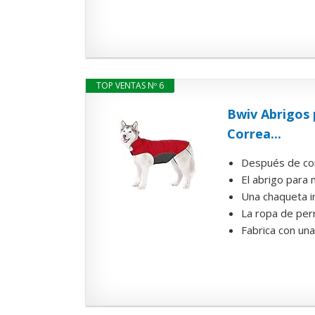
TOP VENTAS Nº 6
Bwiv Abrigos 
Correa...
Después de com
El abrigo para 
Una chaqueta im
La ropa de perr
Fabrica con un