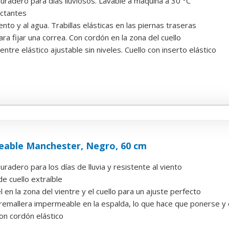
radero para días lluviosos. Lavable a máquina a 30 °C
ectantes
ento y al agua. Trabillas elásticas en las piernas traseras
ra fijar una correa. Con cordón en la zona del cuello
entre elástico ajustable sin niveles. Cuello con inserto elástico
eable Manchester, Negro, 60 cm
adero para los días de lluvia y resistente al viento
e cuello extraíble
 en la zona del vientre y el cuello para un ajuste perfecto
remallera impermeable en la espalda, lo que hace que ponerse y q
on cordón elástico