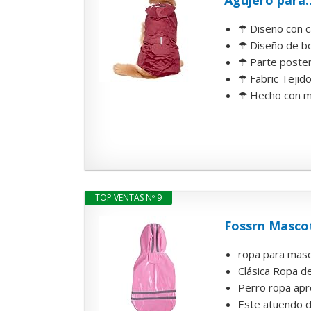
Agujero para..
☂ Diseño con ca
☂ Diseño de bo
☂ Parte posteri
☂ Fabric Tejido
☂ Hecho con mat
TOP VENTAS Nº 9
Fossrn Masco
ropa para masc
Clásica Ropa de
Perro ropa apr
Este atuendo d