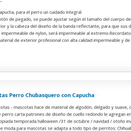
.
pucha, para el perro un cuidado integral.
tón de pegado, se puede ajustar según el tamaño del cuerpo del
or y la cabeza del diseño de la banda reflectante, para que sus día
 impermeable de nylon, será impermeable al extremo.Recordatorio 
erial de exterior profesional con alta calidad impermeable y de al
tas Perro Chubasquero con Capucha
otas - mascotas hace de material de algodón, delgado y suave, 
 perro carta patrones de diseño de cuello redondo le agregan enc
opiada temporada halloween /31 de octubre / navidad / otoño invi
e moda para mascotas se adapta a todo tipo de perritos: Chihuahu