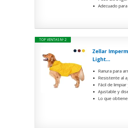
Adecuado para a
TOP VENTAS Nº 2
Zellar Imperm
Light...
Ranura para arn
Resistente al a
Fácil de limpia
Ajustable y dise
Lo que obtiene: