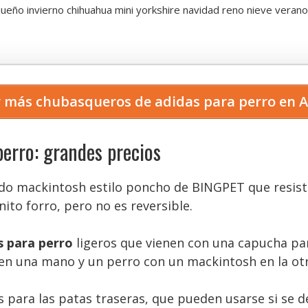
eño invierno chihuahua mini yorkshire navidad reno nieve verano xs
 más chubasqueros de adidas para perro en
erro: grandes precios
ido mackintosh estilo poncho de BINGPET que resiste b
ito forro, pero no es reversible.
s para perro
ligeros que vienen con una capucha par
en una mano y un perro con un mackintosh en la otr
s para las patas traseras, que pueden usarse si se d