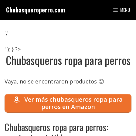
Saltar
Chubasqueroperro.com
MENÚ
al
contenido
','
' ); } ?>
Chubasqueros ropa para perros
Vaya, no se encontraron productos 🙁
Ver más chubasqueros ropa para
perros en Amazon
Chubasqueros ropa para perros: