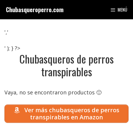
Saltar
Chubasqueroperro.com
MENÚ
al
contenido
','
' ); } ?>
Chubasqueros de perros
transpirables
Vaya, no se encontraron productos 🙁
Ver más chubasqueros de perros
transpirables en Amazon