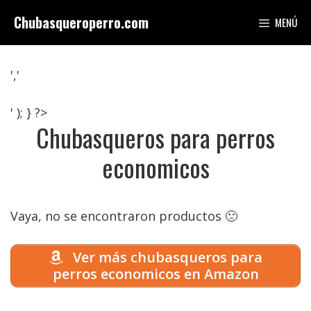
Saltar
Chubasqueroperro.com
MENÚ
al
contenido
','
' ); } ?>
Chubasqueros para perros
economicos
Vaya, no se encontraron productos 🙁
Ver más chubasqueros para
perros economicos en Amazon