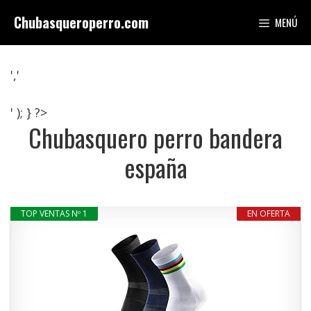
Saltar
Chubasqueroperro.com
MENÚ
al
contenido
','
' ); } ?>
Chubasquero perro bandera
españa
TOP VENTAS Nº 1
EN OFERTA